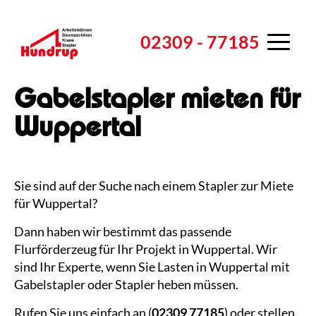
02309 - 77185
Toggle
navigation
Vermietung
Gabelstapler mieten für
Mietpark
Verkauf
Wuppertal
Mietkonfigurator
Bagger / Radlader
Service
Zubehör
Bautrockner
Shop
Schulung
Sie sind auf der Suche nach einem Stapler zur Miete
Einsatzbeispiele
Elektrowerkzeug
Downloads
Schulungszentrum
Hundrup
für Wuppertal?
FAQ / Einsatzplanung
Rüttelplatten / Stampfer
Glossar
FAQ - Schulungen
Hundrup
Blog
Dann haben wir bestimmt das passende
Flurförderzeug für Ihr Projekt in Wuppertal. Wir
Kataloganfrage
Erfolgsgeschichten
sind Ihr Experte, wenn Sie Lasten in Wuppertal mit
Gabelstapler oder Stapler heben müssen.
Wartung / Reparatur
Jobs & Karriere
Rufen Sie uns einfach an (
02309 77185
) oder stellen