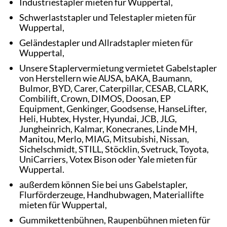
Industriestapler mieten für Wuppertal,
Schwerlaststapler und Telestapler mieten für
Wuppertal,
Geländestapler und Allradstapler mieten für
Wuppertal,
Unsere Staplervermietung vermietet Gabelstapler
von Herstellern wie AUSA, bAKA, Baumann,
Bulmor, BYD, Carer, Caterpillar, CESAB, CLARK,
Combilift, Crown, DIMOS, Doosan, EP
Equipment, Genkinger, Goodsense, HanseLifter,
Heli, Hubtex, Hyster, Hyundai, JCB, JLG,
Jungheinrich, Kalmar, Konecranes, Linde MH,
Manitou, Merlo, MIAG, Mitsubishi, Nissan,
Sichelschmidt, STILL, Stöcklin, Svetruck, Toyota,
UniCarriers, Votex Bison oder Yale mieten für
Wuppertal.
außerdem können Sie bei uns Gabelstapler,
Flurförderzeuge, Handhubwagen, Materiallifte
mieten für Wuppertal,
Gummikettenbühnen, Raupenbühnen mieten für