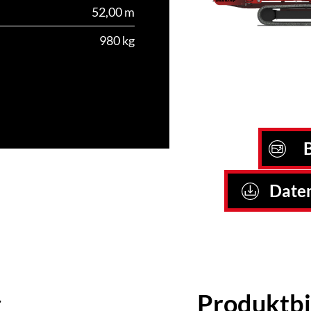
52,00 m
980 kg
B
Daten
g
Produktbi