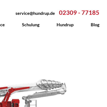
02309 - 77185
service@hundrup.de
ice
Schulung
Hundrup
Blog