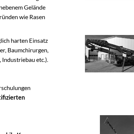
 unebenem Gelände
gründen wie Rasen
lich harten Einsatz
ler, Baumchirurgen,
Industriebau etc.).
erschulungen
fizierten