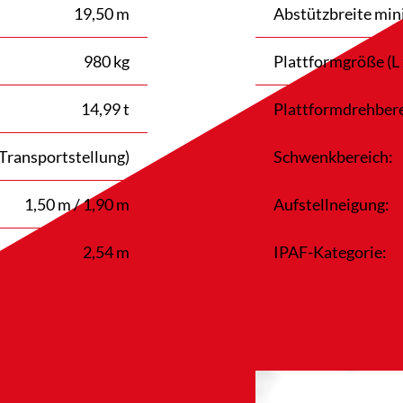
19,50 m
Abstützbreite min
980 kg
Plattformgröße (L 
14,99 t
Plattformdrehbere
(Transportstellung)
Schwenkbereich:
1,50 m / 1,90 m
Aufstellneigung:
2,54 m
IPAF-Kategorie: