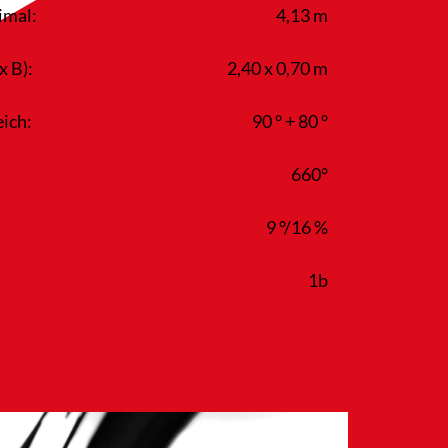
imal:
4,13 m
x B):
2,40 x 0,70 m
ich:
90 ° + 80 °
660°
9 °/16 %
1b