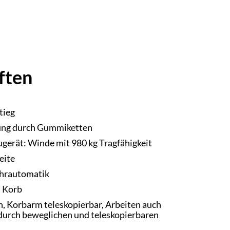
ften
tieg
ng durch Gummiketten
gerät: Winde mit 980 kg Tragfähigkeit
eite
ahrautomatik
m Korb
, Korbarm teleskopierbar, Arbeiten auch
 durch beweglichen und teleskopierbaren