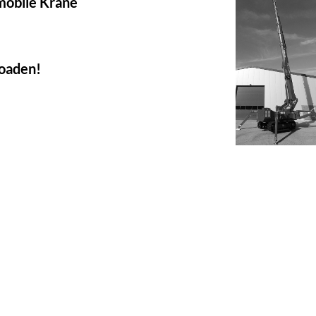
 mobile Krane
loaden!