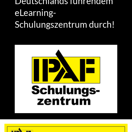
Deutschlands führendem
Kontakt
eLearning-
Schulungszentrum durch!