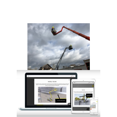
In Deutschland sind die
Betriebssicherheitsverordnung (BetrSichV) sowie
die DGUV-Vorschriften rechtlich verbindlich.
Die IPAF-Schulung ist kein Gesetz, wird jedoch:
häufig vertraglich gefordert
von Industrie- und Großkunden vorausgesetzt
international als anerkannter Schulungsstandard
genutzt
→ DGUV ist Pflicht – IPAF ist höherer
internationaler Schulungsstandard.
IPAF und DGUV – rechtssichere Abgrenzung
Gesetzlich verbindlich: