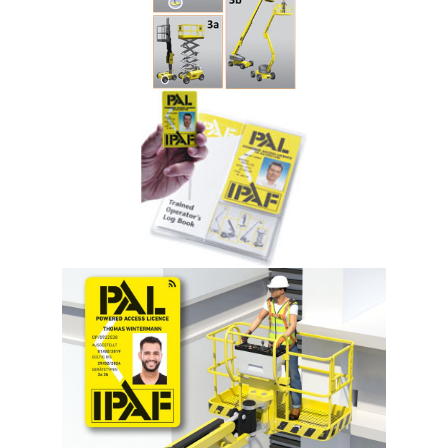
Die Schulung kann auf Anfrage auch in englischer
Sprache durchgeführt werden.
Hundrup Schulungsbroschüre hier herunterladen!
Was bedeutet IPAF Kategorie 3b?
Die IPAF-Kategorie
3b
umfasst:
mobile Hubarbeitsbühnen
Arbeitsbühnen mit Ausleger
Fahrfunktion auch in angehobener Stellung
Typische Geräte:
Gelenkteleskopbühnen
Teleskopbühnen