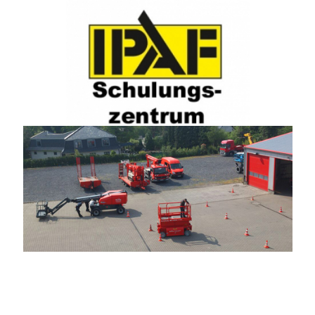
LKW-Arbeitsbühnen
Raupenarbeitsbühnen
Typische Einsatzbereiche:
Baustellen und Montageeinsätze
Industrie- und Anlagenbau
Wartungs- und Instandhaltungsarbeiten
Arbeiten mit seitlicher Reichweite und großer
Höhe
→ Bediener dürfen ausschließlich Arbeitsbühnen
der geschulten Kategorie einsetzen.
Ist eine IPAF Schulung 3b gesetzlich
vorgeschrieben?
Jein.